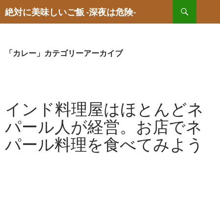
検
絶対に美味しいご飯 -深夜は危険-
索
コ
ン
テ
ン
「カレー」カテゴリーアーカイブ
ツ
へ
ス
キ
ッ
インド料理屋はほとんどネ
プ
パール人が経営。お店でネ
パール料理を食べてみよう