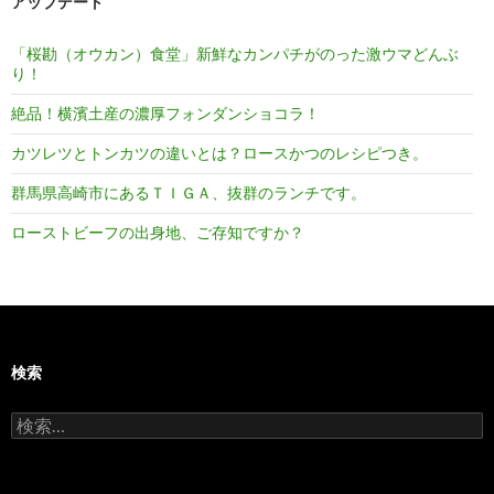
ゲ
アップデート
ー
「桜勘（オウカン）食堂」新鮮なカンパチがのった激ウマどんぶ
シ
り！
ョ
絶品！横濱土産の濃厚フォンダンショコラ！
ン
カツレツとトンカツの違いとは？ロースかつのレシピつき。
群馬県高崎市にあるＴＩＧＡ、抜群のランチです。
ローストビーフの出身地、ご存知ですか？
検索
検
索: