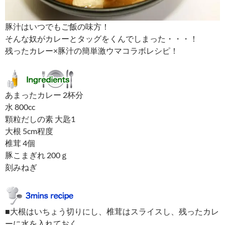
豚汁はいつでもご飯の味方！
そんな奴がカレーとタッグをくんでしまった・・・！
残ったカレー×豚汁の簡単激ウマコラボレシピ！
あまったカレー 2杯分
水 800cc
顆粒だしの素 大匙1
大根 5cm程度
椎茸 4個
豚こまぎれ 200ｇ
刻みねぎ
■大根はいちょう切りにし、椎茸はスライスし、残ったカレ
ーに水を入れておく。