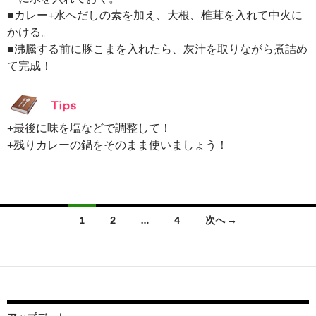
■カレー+水へだしの素を加え、大根、椎茸を入れて中火に
かける。
■沸騰する前に豚こまを入れたら、灰汁を取りながら煮詰め
て完成！
+最後に味を塩などで調整して！
+残りカレーの鍋をそのまま使いましょう！
投
1
2
…
4
次へ →
稿
ナ
ビ