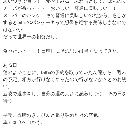
思いつきで買って、食べてみる。ふわっとして、ほんのり
チーズが香って・・・おいしい。普通に美味しい！！
スーパーのパンケーキで普通に美味しいのだから、もしか
するとbill’sのパンケーキって想像を絶する美味しさなので
はないか。
だって世界一の朝食だし。
食べたい・・・！日増しにその思いは強くなってきた。
ある日
運のよいことに、bill’sの予約を取っていた友達から、週末
の予定、相方が行けなくなったので行かないか？とのお誘
い。
速攻で返事をし、自分の運のよさに感激しつつ、その日を
待つ。
早朝、五時おき。ぴんと張り詰めた外の空気。
車でbill’sへ向かう。