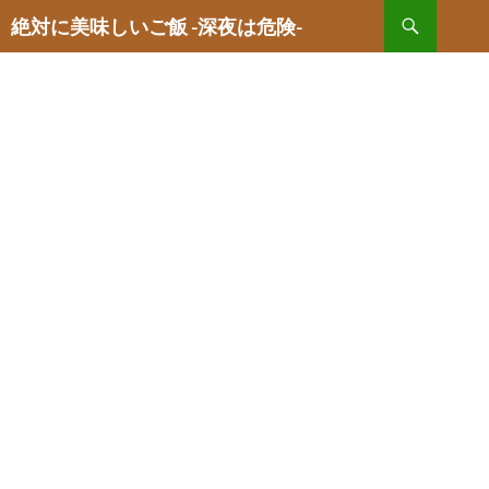
検
絶対に美味しいご飯 -深夜は危険-
索
コ
ン
テ
ン
ツ
へ
ス
キ
ッ
プ