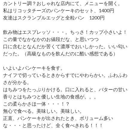
カントリー調？おしゃれな店内にて、メニューを開く。
私はリコッタチーズのパンケーキのセット、1400円
友達はスクランブルエッグと全粒パン 1200円
飲み物はエスプレッソ・・・。ちっさ！カップ小さいよ！
この量でなかなかのお値段だな、と思いつつ
口に含むとなんだか苦くて濃厚でおいしかった。いい匂い
だった。（高級なものを飲んだのに酷い感想である）
いよいよパンケーキを食す。
ナイフで切っているときからすでにやわらかい。ふわふわ
さが分かる。
はちみつをたっぷりかける。口に入れると、バターの甘い
香りとはちみつと優しい生地の食感が。。。
この柔らかさほ一体・・・！？
無心で食べる。美味しい。美味しい。
正直、パンケーキが出されたとき、ボリューム多い
な・・・と思ったけど、全く食べきれる！！！