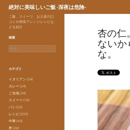
検
絶対に美味しいご飯 -深夜は危険-
索
ご飯、スイーツ、お土産の口
コミや簡単アレンジレシピな
どを紹介
杏の仁
検索
ないか
検
な。
索:
カテゴリ
イタリアン
(14)
カレー
(14)
ご当地
(34)
スイーツ
(74)
パン
(22)
レシピ
(255)
中華
(43)
丼
(26)