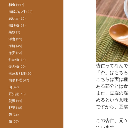
和食
(117)
御飯のお伴
(22)
思い出
(15)
揚げ物
(39)
果物
(7)
洋食
(32)
海鮮
(49)
激安
(23)
炒め物
(14)
杏仁ってなんで
焼き物
(50)
「杏」はもちろ
煮込み料理
(20)
こちらは実は種
簡単料理
(47)
ある部分とは食
肉
(47)
また、豆腐の腐
豆知識
(58)
めるという意味
贅沢
(11)
ですから、豆腐
野菜
(18)
鍋
(16)
この杏仁、元々
麺
(57)
ています。