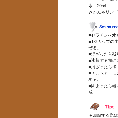
水 30ml
みかんやリンゴ
■ゼラチンへ水
■1/2カップ
ぜる。
■混ざったら残
■沸騰する前に
■混ざったらボ
■そこへアーモ
める。
■固まったら器
成！
＋加熱する際は