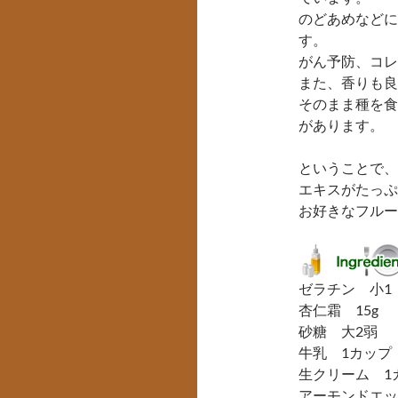
のどあめなどに
す。
がん予防、コレ
また、香りも良
そのまま種を食
があります。
ということで、
エキスがたっぷ
お好きなフルー
ゼラチン 小1
杏仁霜 15g
砂糖 大2弱
牛乳 1カップ
生クリーム 1
アーモンドエッ