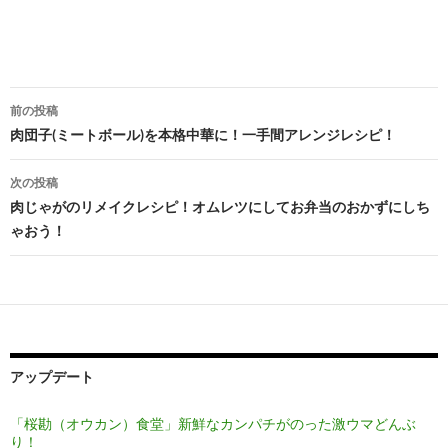
投
前の投稿
稿
肉団子(ミートボール)を本格中華に！一手間アレンジレシピ！
ナ
次の投稿
ビ
肉じゃがのリメイクレシピ！オムレツにしてお弁当のおかずにしち
ゃおう！
ゲ
ー
シ
ョ
ン
アップデート
「桜勘（オウカン）食堂」新鮮なカンパチがのった激ウマどんぶ
り！