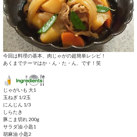
今回は料理の基本、肉じゃがの超簡単レシピ！
あくまでテーマはか・ん・た・ん、です！笑
じゃがいも 大1
玉ねぎ 1/2玉
にんじん 1/3
しらたき
豚こま切れ 200g
サラダ油 小匙1
胡麻油 小匙2