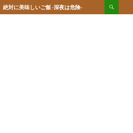
検
絶対に美味しいご飯 -深夜は危険-
索
コ
ン
テ
ン
ツ
へ
ス
キ
ッ
プ