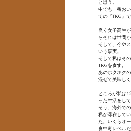
と思う。
中でも一番おい
ての『TKG』
良く女子高生が
らそれは世間か
そして、今やス
いう事実。
そして私はその
TKGを食す。
あのホクホクの
混ぜて美味しく
ところが私は1
った生活をして
そう、海外での
私が滞在してい
た。いくらオー
食中毒レベルだ