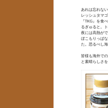
あれは忘れない
レッシュタマゴ
『TKG』を食
るぎゅると。ト
夜には高熱がで
ぼこもりっぱな
た。恐るべし海
皆様も海外での
と素晴らしさを