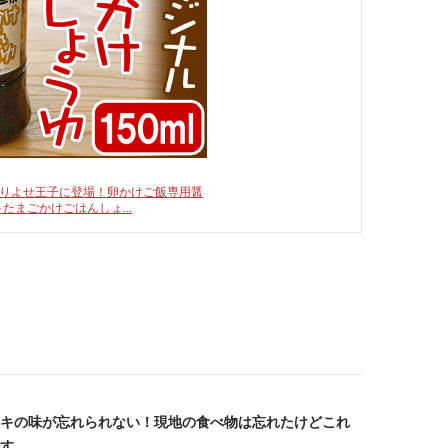
りよせ王子に登場！卵かけご飯専用醤
ル たまごかけごはんしょ…
キの味が忘れられない！現地の食べ物は忘れたけどこれ
す。