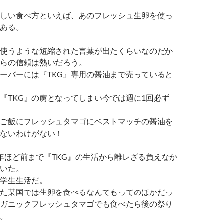
しい食べ方といえば、あのフレッシュ生卵を使っ
である。
使うような短縮された言葉が出たくらいなのだか
らの信頼は熱いだろう。
ーバーには『TKG』専用の醤油まで売っていると
『TKG』の虜となってしまい今では週に1回必ず
ご飯にフレッシュタマゴにベストマッチの醤油を
ないわけがない！
年ほど前まで『TKG』の生活から離レざる負えなか
いた。
学生生活だ。
た某国では生卵を食べるなんてもってのほかだっ
ガニックフレッシュタマゴでも食べたら後の祭り
。