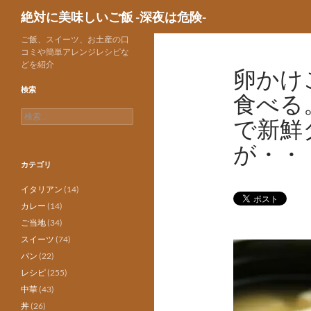
検
絶対に美味しいご飯 -深夜は危険-
索
ご飯、スイーツ、お土産の口
コミや簡単アレンジレシピな
どを紹介
卵かけ
検索
食べる
検
で新鮮
索:
が・・
カテゴリ
イタリアン
(14)
カレー
(14)
ご当地
(34)
スイーツ
(74)
パン
(22)
レシピ
(255)
中華
(43)
丼
(26)