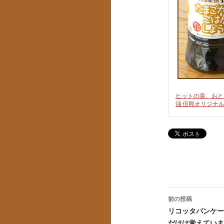
ヒットの泉、おと
油 但熊オリジナ
投
前の投稿
稿
リコッタパンケー
だけは覚えていま