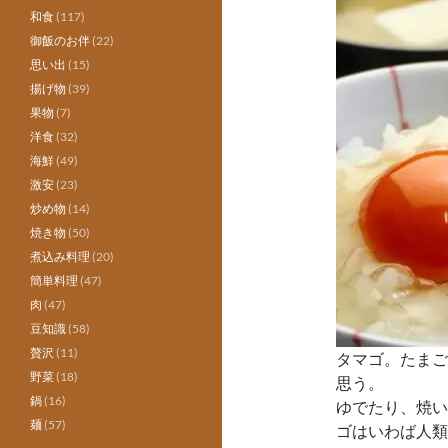
和食
(117)
御飯のお伴
(22)
思い出
(15)
揚げ物
(39)
果物
(7)
洋食
(32)
海鮮
(49)
激安
(23)
炒め物
(14)
焼き物
(50)
煮込み料理
(20)
簡単料理
(47)
肉
(47)
豆知識
(58)
贅沢
(11)
タマゴ。たまご
野菜
(18)
思う。
鍋
(16)
ゆでたり、焼い
麺
(57)
ゴはいわば人類