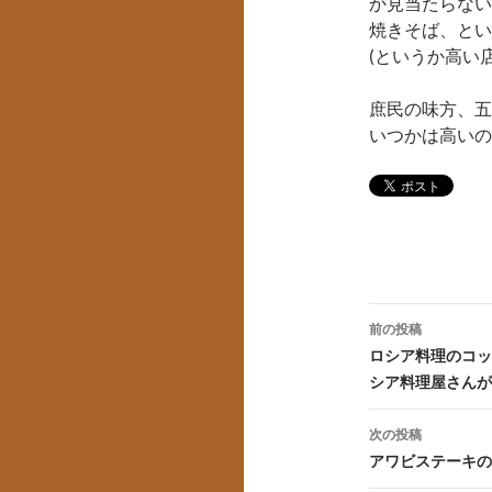
か見当たらない
焼きそば、とい
(というか高い
庶民の味方、五
いつかは高いの
投
前の投稿
稿
ロシア料理のコッ
シア料理屋さんが
ナ
ビ
次の投稿
アワビステーキの
ゲ