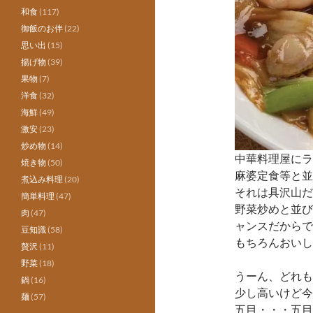
和食
(117)
御飯のお伴
(22)
思い出
(15)
揚げ物
(39)
果物
(7)
洋食
(32)
海鮮
(49)
激安
(23)
炒め物
(14)
中華料理屋にラ
焼き物
(50)
麻婆定食等と並
煮込み料理
(20)
それは具沢山だ
簡単料理
(47)
野菜炒めと並び
肉
(47)
ャンスだからで
豆知識
(58)
もちろんおいし
贅沢
(11)
野菜
(18)
うーん、どれも
鍋
(16)
少し高いけど今
麺
(57)
五目・・・五目