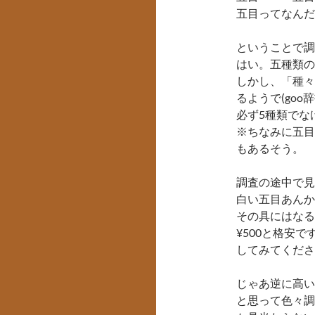
五目ってなんだ
ということで調
はい。五種類の
しかし、「種々
るようで(goo辞
必ず5種類でな
※ちなみに五目
もあるそう。
調査の途中で見
白い五目あんか
その具にはなる
¥500と格安
してみてくださ
じゃあ逆に高い
と思って色々調