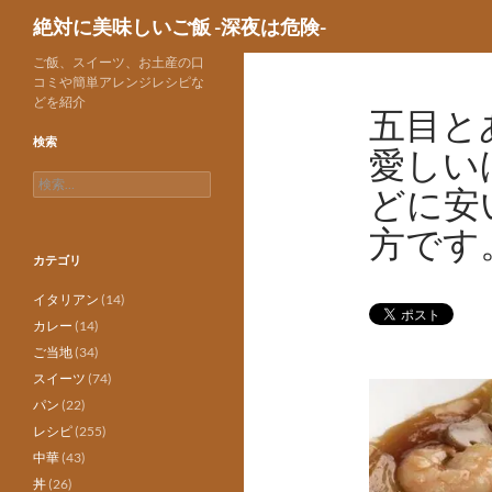
検
絶対に美味しいご飯 -深夜は危険-
索
ご飯、スイーツ、お土産の口
コミや簡単アレンジレシピな
どを紹介
五目と
検索
愛しい
検
どに安
索:
方です
カテゴリ
イタリアン
(14)
カレー
(14)
ご当地
(34)
スイーツ
(74)
パン
(22)
レシピ
(255)
中華
(43)
丼
(26)