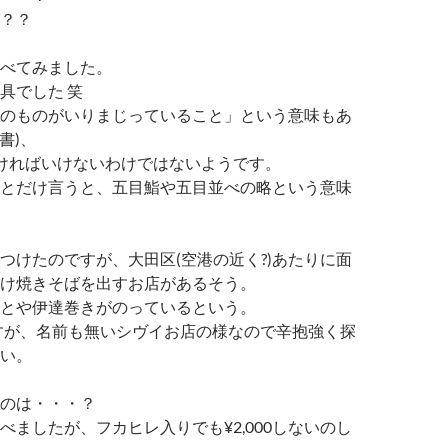
？？
べてみました。
具でした 笑
のものがいりまじっていること」という意味もあ
書)、
ければいけないわけではないようです。
とだけ言うと、五目鮨や五目並べの略という意味
つけたのですが、大田区(空港の近く?)あたりに面
け焼きそばを出すお店があるそう。
とや伊達巻きがのっているという。
ですが、名前も無いシヴイお店の様なので辛抱強く探
い。
のは・・・？
べましたが、フカヒレ入りでも¥2,000しないのし