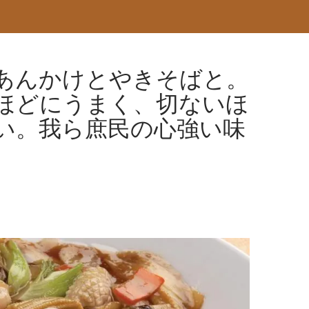
あんかけとやきそばと。
ほどにうまく、切ないほ
い。我ら庶民の心強い味
。