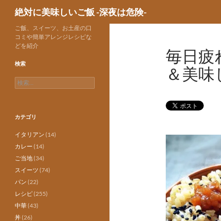
検
絶対に美味しいご飯 -深夜は危険-
索
ご飯、スイーツ、お土産の口
コミや簡単アレンジレシピな
どを紹介
毎日疲
検索
＆美味
検
索:
カテゴリ
イタリアン
(14)
カレー
(14)
ご当地
(34)
スイーツ
(74)
パン
(22)
レシピ
(255)
中華
(43)
丼
(26)