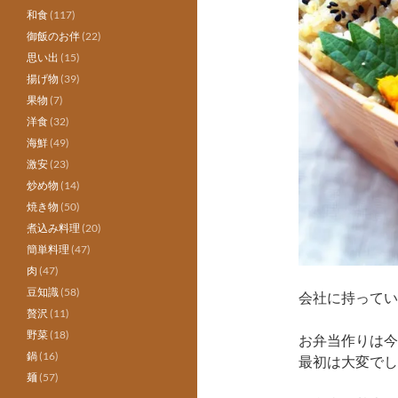
和食
(117)
御飯のお伴
(22)
思い出
(15)
揚げ物
(39)
果物
(7)
洋食
(32)
海鮮
(49)
激安
(23)
炒め物
(14)
焼き物
(50)
煮込み料理
(20)
簡単料理
(47)
肉
(47)
豆知識
(58)
会社に持ってい
贅沢
(11)
野菜
(18)
お弁当作りは今
鍋
(16)
最初は大変でし
麺
(57)