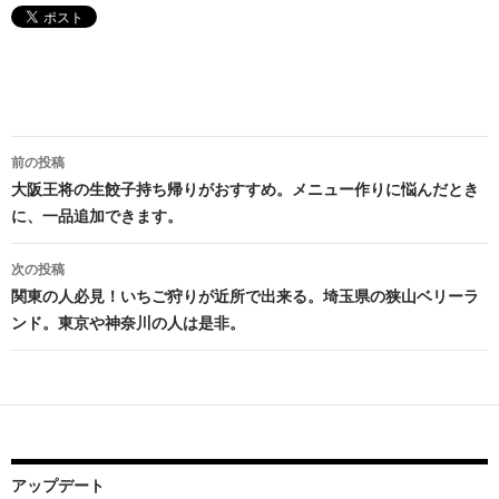
投
前の投稿
稿
大阪王将の生餃子持ち帰りがおすすめ。メニュー作りに悩んだとき
に、一品追加できます。
ナ
ビ
次の投稿
関東の人必見！いちご狩りが近所で出来る。埼玉県の狭山ベリーラ
ゲ
ンド。東京や神奈川の人は是非。
ー
シ
ョ
ン
アップデート