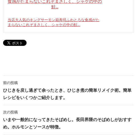
当店大人気のキングサーモン箱寿司ふわとろな食感がた
まらないこれぞまさしく、シャケの中の鮭…
投
前の投稿
稿
ひじきを戻し過ぎて余ったとき、ひじき煮の簡単リメイク術。簡単
レシピをいくつかご紹介します。
ナ
ビ
次の投稿
いまや一般的になってきたそばめし。長田界隈のそばめしがおすす
ゲ
め。ホルモンとソースが特徴。
ー