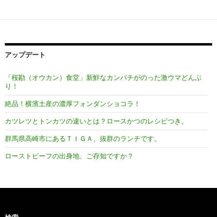
シ
ョ
ン
アップデート
「桜勘（オウカン）食堂」新鮮なカンパチがのった激ウマどんぶ
り！
絶品！横濱土産の濃厚フォンダンショコラ！
カツレツとトンカツの違いとは？ロースかつのレシピつき。
群馬県高崎市にあるＴＩＧＡ、抜群のランチです。
ローストビーフの出身地、ご存知ですか？