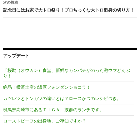
次の投稿
ビ
記念日にはお家で大トロ祭り！プロちっくな大トロ刺身の切り方！
ゲ
ー
シ
ョ
アップデート
ン
「桜勘（オウカン）食堂」新鮮なカンパチがのった激ウマどんぶ
り！
絶品！横濱土産の濃厚フォンダンショコラ！
カツレツとトンカツの違いとは？ロースかつのレシピつき。
群馬県高崎市にあるＴＩＧＡ、抜群のランチです。
ローストビーフの出身地、ご存知ですか？