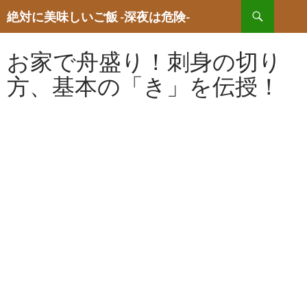
検
絶対に美味しいご飯 -深夜は危険-
索
コ
ン
お家で舟盛り！刺身の切り
テ
ン
方、基本の「き」を伝授！
ツ
へ
ス
キ
ッ
プ